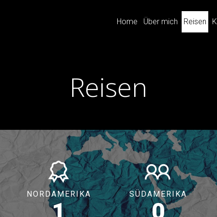
Home
Über mich
Reisen
K
Reisen
NORDAMERIKA
SÜDAMERIKA
1
0