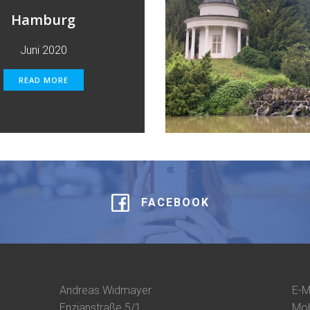
Hamburg
Juni 2020
READ MORE
FACEBOOK
Andreas Widmayer
E-M
Enzianstraße 5/1
Mob