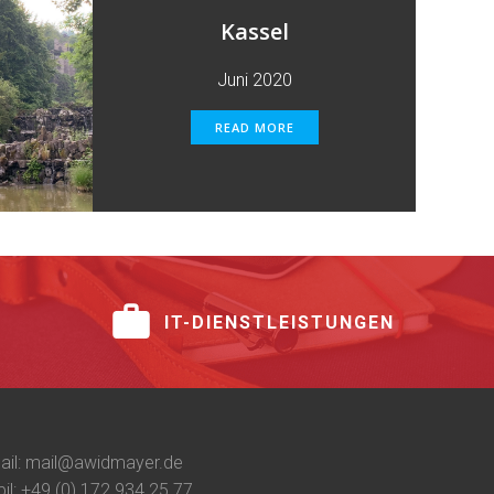
Kassel
Juni 2020
READ MORE
IT-DIENSTLEISTUNGEN
ail: mail@awidmayer.de
il: +49 (0) 172 934 25 77